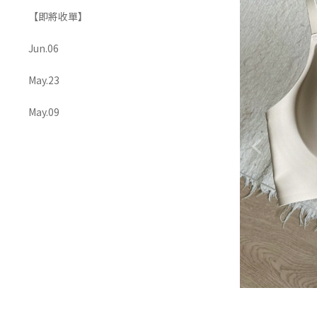
【即將收單】
OUTERS 外套
ACCESSORIES 配飾
Jun.06
May.23
May.09