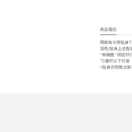
商品描述
闆娘每次穿貼身T
淺色/貼身上衣配膚
*無鋼圈 *固定杯(
*D罩杯以下可著
<貼身衣物售出後