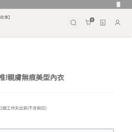
將收單】
Cart
0
推!親膚無痕美型內衣
21個工作天出貨(不含假日)