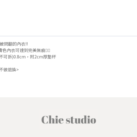
被問翻的內衣!!
色內衣可達到完美無痕👌🏻
不可拆)0.8cm，附2cm厚墊杯
不做退換>