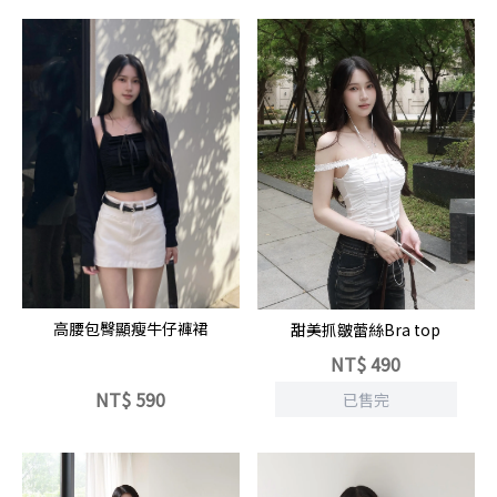
立即選購
高腰包臀顯瘦牛仔褲裙
甜美抓皺蕾絲Bra top
NT$
490
NT$
590
已售完