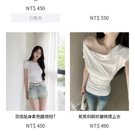
NT$
450
NT$
550
已售完
立即選購
立即選購
氣質斜肩抓皺微透上衣
百搭貼身素色圓領短T
NT$
450
NT$
490