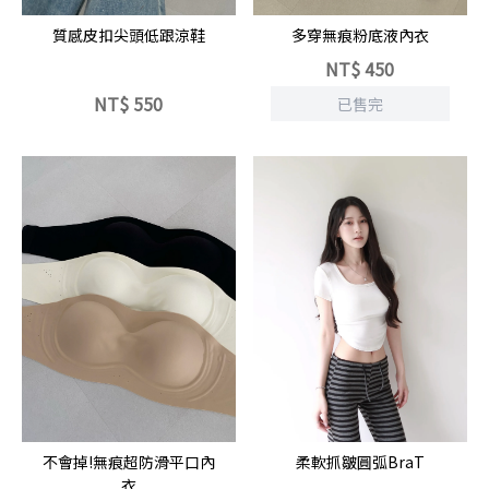
質感皮扣尖頭低跟涼鞋
多穿無痕粉底液內衣
NT$
450
NT$
550
已售完
立即選購
不會掉!無痕超防滑平口內
柔軟抓皺圓弧BraT
衣