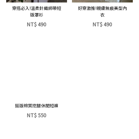
好穿激推!親膚無痕美型內
穿搭必入!溫柔針織綁帶短
衣
版罩衫
NT$
490
NT$
490
立即選購
挺版棉質挖腿休閒短褲
NT$
550