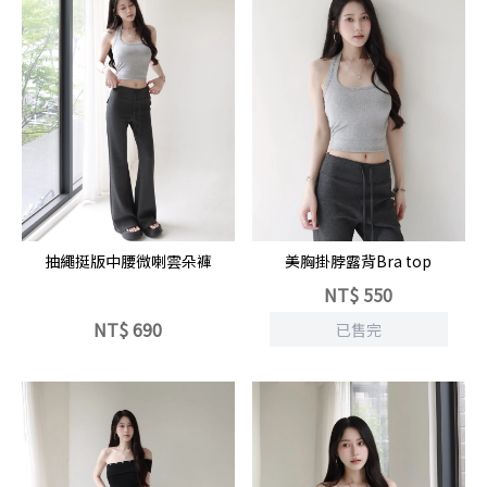
立即選購
抽繩挺版中腰微喇雲朵褲
美胸掛脖露背Bra top
NT$
550
NT$
690
已售完