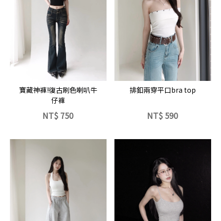
立即選購
立即選購
寶藏神褲!復古刷色喇叭牛
排釦兩穿平口bra top
仔褲
NT$
750
NT$
590