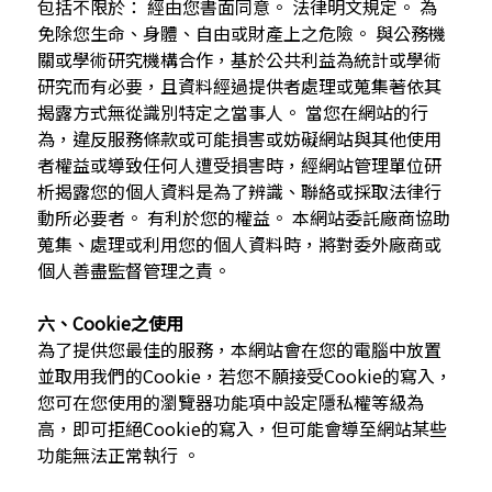
包括不限於： 經由您書面同意。 法律明文規定。 為
免除您生命、身體、自由或財產上之危險。 與公務機
關或學術研究機構合作，基於公共利益為統計或學術
研究而有必要，且資料經過提供者處理或蒐集著依其
揭露方式無從識別特定之當事人。 當您在網站的行
為，違反服務條款或可能損害或妨礙網站與其他使用
者權益或導致任何人遭受損害時，經網站管理單位研
析揭露您的個人資料是為了辨識、聯絡或採取法律行
動所必要者。 有利於您的權益。 本網站委託廠商協助
蒐集、處理或利用您的個人資料時，將對委外廠商或
個人善盡監督管理之責。
六、Cookie之使用
為了提供您最佳的服務，本網站會在您的電腦中放置
並取用我們的Cookie，若您不願接受Cookie的寫入，
您可在您使用的瀏覽器功能項中設定隱私權等級為
高，即可拒絕Cookie的寫入，但可能會導至網站某些
功能無法正常執行 。