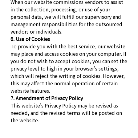
When our website commissions vendors to assist
in the collection, processing, or use of your
personal data, we will fulfill our supervisory and
management responsibilities for the outsourced
vendors or individuals.
6. Use of Cookies
To provide you with the best service, our website
may place and access cookies on your computer. If
you do not wish to accept cookies, you can set the
privacy level to high in your browser's settings,
which will reject the writing of cookies. However,
this may affect the normal operation of certain
website features.
7. Amendment of Privacy Policy
This website's Privacy Policy may be revised as
needed, and the revised terms will be posted on
the website.