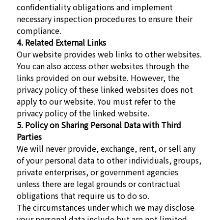
confidentiality obligations and implement
necessary inspection procedures to ensure their
compliance.
4. Related External Links
Our website provides web links to other websites.
You can also access other websites through the
links provided on our website. However, the
privacy policy of these linked websites does not
apply to our website. You must refer to the
privacy policy of the linked website.
5. Policy on Sharing Personal Data with Third
Parties
We will never provide, exchange, rent, or sell any
of your personal data to other individuals, groups,
private enterprises, or government agencies
unless there are legal grounds or contractual
obligations that require us to do so.
The circumstances under which we may disclose
your personal data include but are not limited