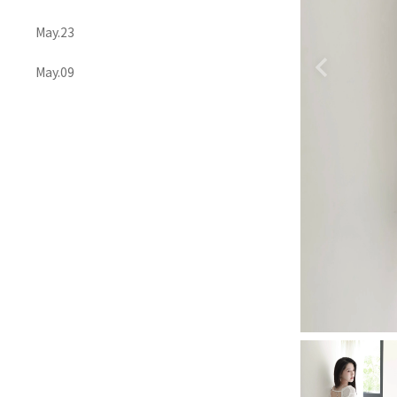
ACCESSORIES 配飾
May.23
May.09