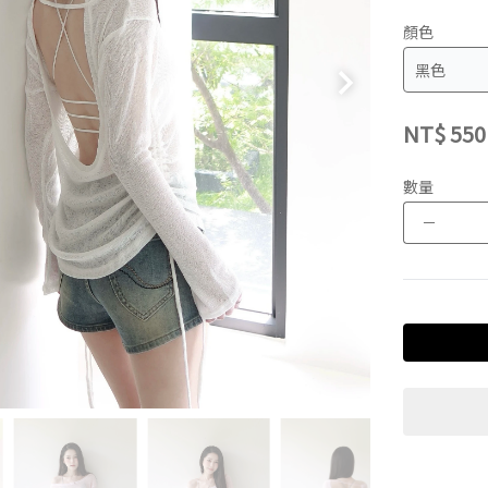
顏色
NT$
550
數量
－