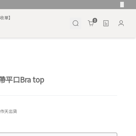
將收單】
Cart
0
平口Bra top
工作天出貨