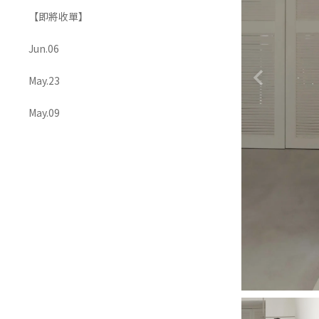
【即將收單】
OUTERS 外套
ACCESSORIES 配飾
Jun.06
May.23
May.09