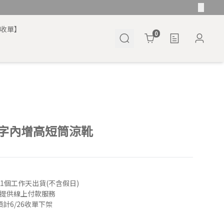
將收單】
Cart
0
字內增高短筒涼靴
21個工作天出貨(不含假日)
僅提供線上付款服務
計6/26收單下架