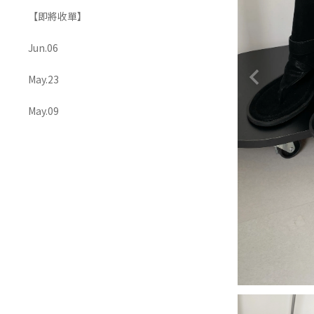
【即將收單】
OUTERS 外套
ACCESSORIES 配飾
Jun.06
May.23
May.09