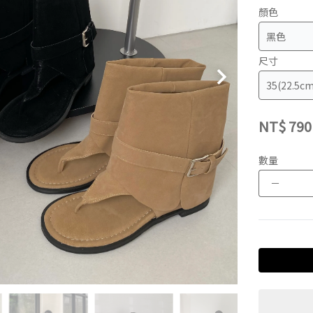
顏色
尺寸
NT$
790
數量
－