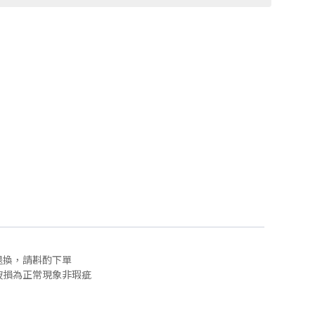
退換，請斟酌下單
破損為正常現象非瑕疵