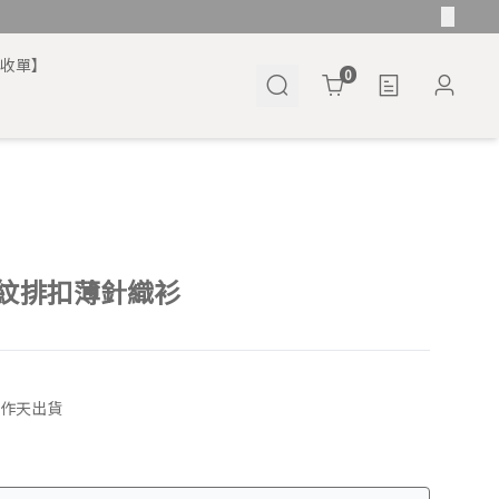
將收單】
Cart
0
紋排扣薄針織衫
工作天出貨