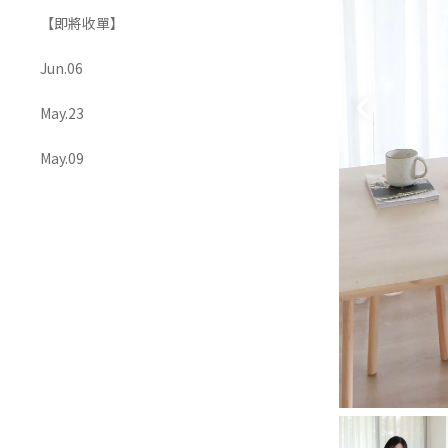
【即將收單】
OUTERS 外套
ACCESSORIES 配飾
Jun.06
May.23
May.09