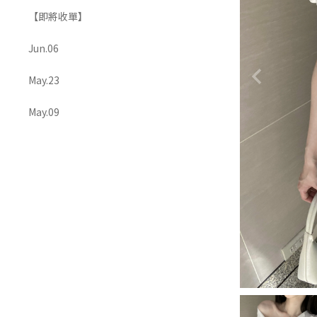
【即將收單】
OUTERS 外套
ACCESSORIES 配飾
Jun.06
May.23
May.09