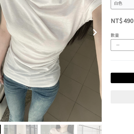
NT$
490
數量
－