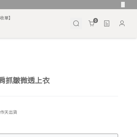
將收單】
Cart
0
肩抓皺微透上衣
工作天出貨