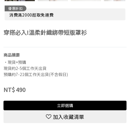
優惠折扣
消費滿2000超取免運費
穿搭必入!溫柔針織綁帶短版罩衫
商品摘要
•現貨+預購
現貨約2-5個工作天出貨
預購約7-21個工作天出貨(不含假日)
NT$
490
立即選購
加入收藏清單