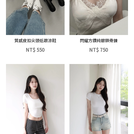
立即選購
立即選購
閃耀方鑽純銀鎖骨鍊
質感皮扣尖頭低跟涼鞋
NT$
550
NT$
750