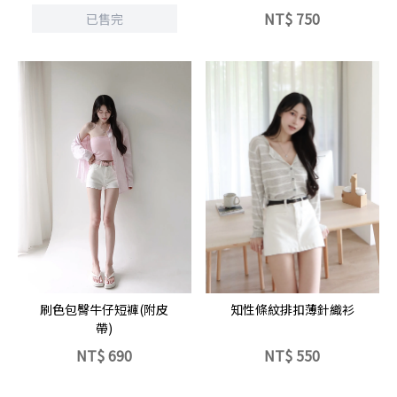
NT$
750
已售完
立即選購
立即選購
刷色包臀牛仔短褲(附皮
知性條紋排扣薄針織衫
帶)
NT$
690
NT$
550