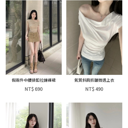
立即選購
立即選購
氣質斜肩抓皺微透上衣
假兩件中腰排釦拉鍊褲裙
NT$
690
NT$
490