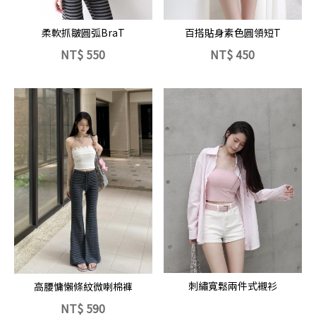
立即選購
立即選購
百搭貼身素色圓領短T
柔軟抓皺圓弧BraT
NT$
550
NT$
450
立即選購
刺繡寬鬆兩件式襯衫
高腰慵懶條紋微喇棉褲
NT$
590