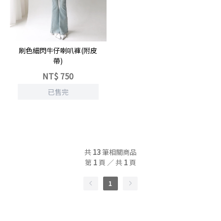
刷色細閃牛仔喇叭褲(附皮
帶)
NT$
750
已售完
共
13
筆相關商品
第
1
頁 ／ 共
1
頁
1